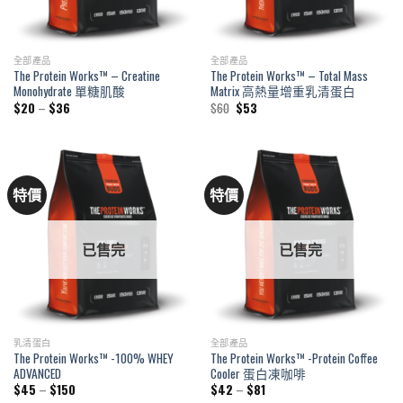
全部產品
全部產品
The Protein Works™ – Creatine
The Protein Works™ – Total Mass
Monohydrate 單糖肌酸
Matrix 高熱量增重乳清蛋白
Price
Original
Current
$
20
–
$
36
$
60
$
53
range:
price
price
$20
was:
is:
through
$60.
$53.
$36
特價
特價
已售完
已售完
乳清蛋白
全部產品
The Protein Works™ -100% WHEY
The Protein Works™ -Protein Coffee
ADVANCED
Cooler 蛋白凍咖啡
Price
Price
$
45
–
$
150
$
42
–
$
81
range:
range: