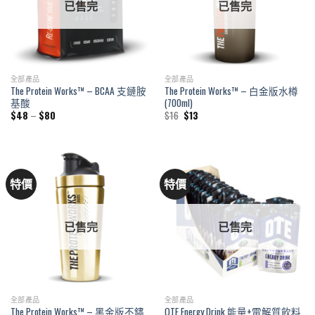
已售完
已售完
全部產品
全部產品
The Protein Works™ – BCAA 支鏈胺
The Protein Works™ – 白金版水樽
基酸
(700ml)
Price
Original
Current
$
48
–
$
80
$
16
$
13
range:
price
price
$48
was:
is:
through
$16.
$13.
$80
特價
特價
已售完
已售完
全部產品
全部產品
The Protein Works™ – 黑金版不鏽
OTE Energy Drink 能量+電解質飲料