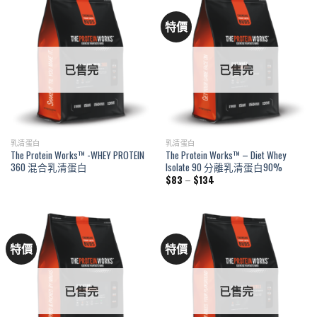
特價
已售完
已售完
乳清蛋白
乳清蛋白
The Protein Works™ -WHEY PROTEIN
The Protein Works™ – Diet Whey
360 混合乳清蛋白
Isolate 90 分離乳清蛋白90%
Price
$
83
–
$
134
range:
$83
through
$134
特價
特價
已售完
已售完