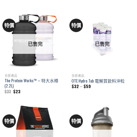
$45
$42
through
through
$150
$81
特價
特價
已售完
已售完
全部產品
全部產品
The Protein Works™ – 特大水樽
OTE Hydro Tab 電解質飲料沖粒
(2.2L)
Price
$
32
–
$
59
range:
Original
Current
$
33
$
23
$32
price
price
through
was:
is:
$59
$33.
$23.
特價
特價