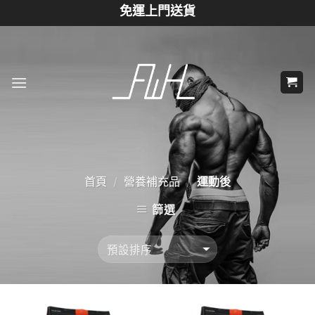
Skip
免運上門送貨
to
content
首頁
營養補充品
運動後
/
/
篩選