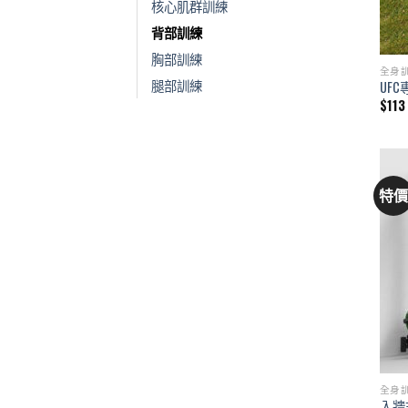
核心肌群訓練
背部訓練
胸部訓練
全身
腿部訓練
UF
$
113
特
全身
入牆