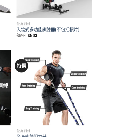
全身訓練
入牆式多功能訓練器(不包括槓片)
Original
Current
$
623
$
503
price
price
was:
is:
$623.
$503.
特價
全身訓練
全身訓練阻力帶