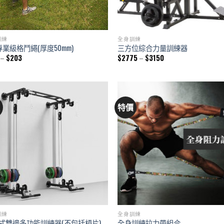
訓練
全身訓練
C專業級格鬥繩(厚度50mm)
三方位綜合力量訓練器
Price
Price
–
$
203
$
2775
–
$
3150
range:
range:
$113
$2775
through
through
$203
$3150
價
特價
訓練
全身訓練
式雙邊多功能訓練器(不包括槓片)
全身訓練拉力帶組合