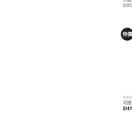
$
101
特
全身
可摺
$
14