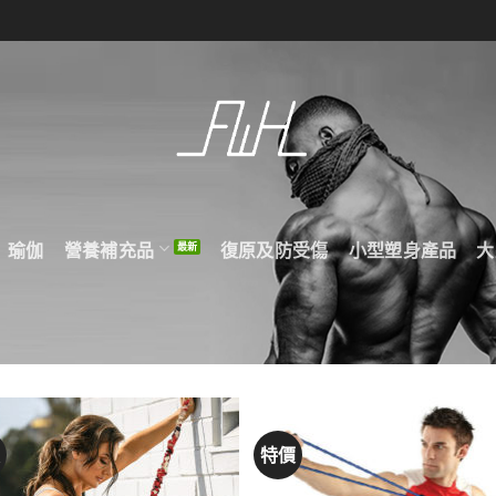
瑜伽
營養補充品
復原及防受傷
小型塑身產品
大
價
特價