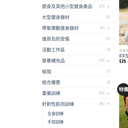
塑身及其他小型健身產品
(23)
大型健身器材
(15)
帶氧運動健身器材
(18)
復原及防受傷
(17)
活動工作區
(6)
全身
8字
營養補充品
$
25
(20)
瑜伽
(7)
組合優惠
(6)
特
重量訓練
(59)
針對性肌肉訓練
(45)
全身訓練
手部訓練