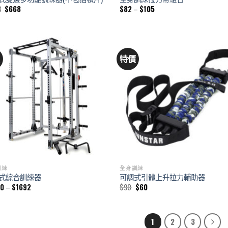
Original
Current
Price
3
$
668
$
82
–
$
105
price
price
range:
was:
is:
$82
$1013.
$668.
through
$105
價
特價
訓練
全身訓練
式綜合訓練器
可調式引體上升拉力輔助器
Price
Original
Current
70
–
$
1692
$
90
$
60
range:
price
price
$1470
was:
is:
through
$90.
$60.
$1692
1
2
3