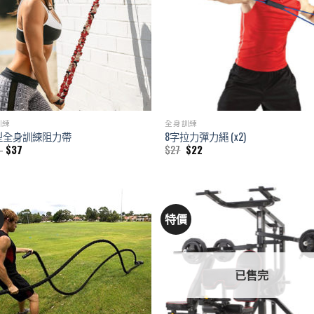
訓練
全身訓練
型全身訓練阻力帶
8字拉力彈力繩 (x2)
Price
Original
Current
–
$
37
$
27
$
22
range:
price
price
$25
was:
is:
through
$27.
$22.
$37
價
特價
已售完