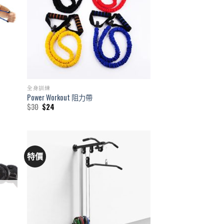
全身訓練
Power Workout 阻力帶
Original
Current
$
30
$
24
price
price
was:
is:
$30.
$24.
特價