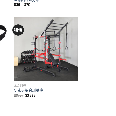
Price
$
30
–
$
70
range:
$30
through
$70
特價
全身訓練
史密夫綜合訓練機
Original
Current
$
2775
$
2393
price
price
was:
is:
$2775.
$2393.