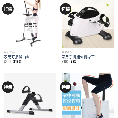
特價
特價
已售完
全部產品
全部產品
家用可摺爬山機
家用手提迷你健身車
Original
Current
Original
Current
$
402
$
192
$
192
$
87
price
price
price
price
was:
is:
was:
is:
$402.
$192.
$192.
$87.
特價
特價