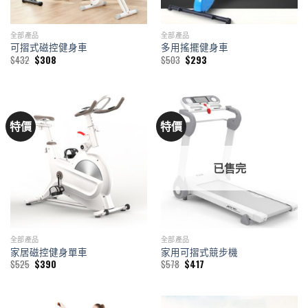
全部產品
全部產品
可摺式磁控健身車
多用搖擺健身車
Original
Current
Original
Current
$
432
$
308
$
503
$
293
price
price
price
price
was:
is:
was:
is:
$432.
$308.
$503.
$293.
特價
特價
已售完
全部產品
全部產品
家居磁控健身單車
家用可摺式競步機
Original
Current
Original
Current
$
525
$
390
$
578
$
417
price
price
price
price
was:
is:
was:
is:
$525.
$390.
$578.
$417.