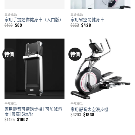
全部產品
全部產品
家用手提迷你健身車（入門版）
家用省空間健身車
Original
Current
Original
Current
$
132
$
69
$
653
$
428
price
price
price
price
was:
is:
was:
is:
$132.
$69.
$653.
$428.
特價
特價
全部產品
全部產品
家用靜音可摺跑步機 | 可加減斜
家用靜音太空漫步機
度 | 最高15km/hr
Original
Current
$
3203
$
1838
price
price
Original
Current
$
1485
$
1002
was:
is:
price
price
$3203.
$1838.
was:
is:
$1485.
$1002.