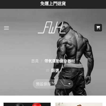
Skip
免運上門送貨
to
content
首頁
帶氧運動健身器材
/
篩選