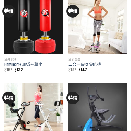
特價
特價
全身訓練
全部產品
FightingPro 加穩拳擊座
二合一瘦身腳踏機
Original
Current
Original
Current
$
162
$
132
$
192
$
147
price
price
price
price
was:
is:
was:
is:
$162.
$132.
$192.
$147.
特價
特價